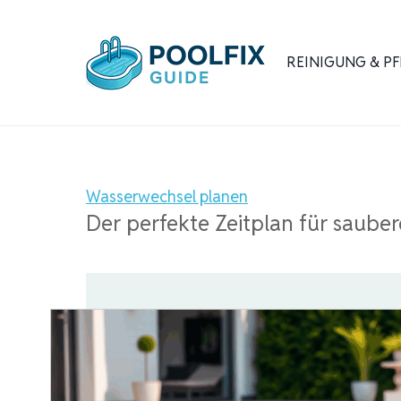
Zum
Inhalt
REINIGUNG & PF
springen
Wasserwechsel planen
Der perfekte Zeitplan für saube