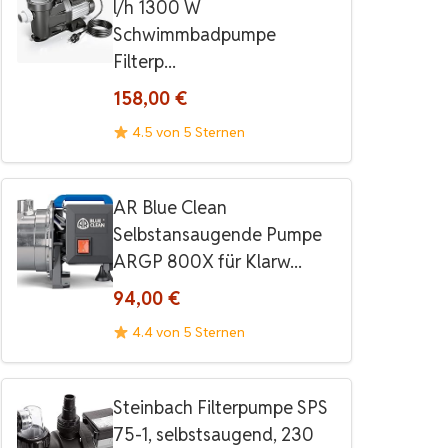
l/h 1300 W
Schwimmbadpumpe
Filterp...
158,00 €
4.5 von 5 Sternen
AR Blue Clean
Selbstansaugende Pumpe
ARGP 800X für Klarw...
94,00 €
4.4 von 5 Sternen
Steinbach Filterpumpe SPS
75-1, selbstsaugend, 230