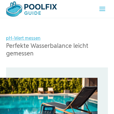
Zum
Inhalt
springen
pH-Wert messen
Perfekte Wasserbalance leicht
gemessen