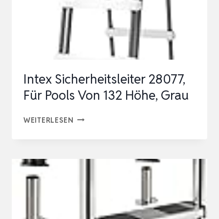
Intex Sicherheitsleiter 28077,
Für Pools Von 132 Höhe, Grau
INTEX
WEITERLESEN
SICHERHEITSLEITER
28077,
FÜR
POOLS
VON
132