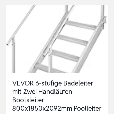
MIT
HANDLAUF
BIS
132
CM
|
EINSTIEGSLEITER
MIT
4
STUFEN
VEVOR 6-stufige Badeleiter
FÜR
mit Zwei Handläufen
AUFST…
Bootsleiter
800x1850x2092mm Poolleiter