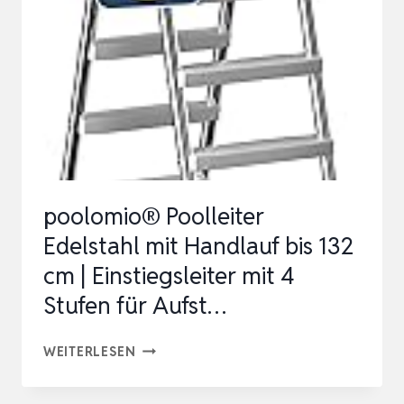
BADELEITER
FÜR
SCHWIMMBAD/DECK/BOOT,
YACHT
DECKLEITER
FALTBARER
…
poolomio® Poolleiter
Edelstahl mit Handlauf bis 132
cm | Einstiegsleiter mit 4
Stufen für Aufst…
POOLOMIO®
WEITERLESEN
POOLLEITER
EDELSTAHL