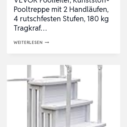
VEVOR Poolleiter, Kunststoff-
Pooltreppe mit 2 Handläufen,
4 rutschfesten Stufen, 180 kg
Tragkraf…
VEVOR
WEITERLESEN
POOLLEITER,
KUNSTSTOFF-
POOLTREPPE
MIT
2
HANDLÄUFEN,
4
RUTSCHFESTEN
STUFEN,
180