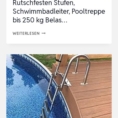
Rutschfesten Stufen,
Schwimmbadleiter, Pooltreppe
bis 250 kg Belas…
EDELSTAHL
WEITERLESEN
POOLLEITER
V4A
MIT
3
RUTSCHFESTEN
STUFEN,
SCHWIMMBADLEITER,
POOLTREPPE
BIS
250