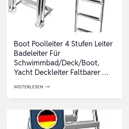
MIT
RUTSCHFESTEN
STUF…
Boot Poolleiter 4 Stufen Leiter
Badeleiter Für
Schwimmbad/Deck/Boot,
Yacht Deckleiter Faltbarer …
BOOT
WEITERLESEN
POOLLEITER
4
STUFEN
LEITER