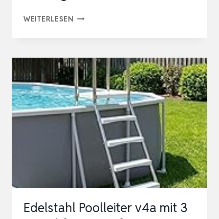
AREBOS
WEITERLESEN
EDELSTAHL
POOLLEITER
|
INKL.
KUNSTSTOFFBOLZEN,
FLANSCHROHR
UND
MONTAGEMATERIAL
|
2
MONTAGE…
Edelstahl Poolleiter v4a mit 3