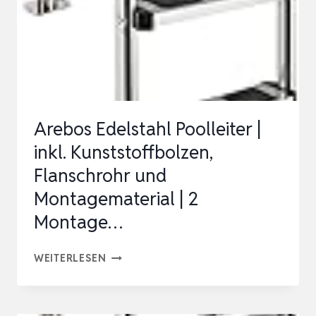
HÖHE,
GRAU
Arebos Edelstahl Poolleiter |
inkl. Kunststoffbolzen,
Flanschrohr und
Montagematerial | 2
Montage…
AREBOS
WEITERLESEN
EDELSTAHL
POOLLEITER