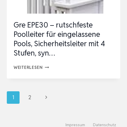
KG
TRAGKRAF…
Gre EPE30 – rutschfeste
Poolleiter für eingelassene
Pools, Sicherheitsleiter mit 4
Stufen, syn…
GRE
WEITERLESEN
EPE30
–
RUTSCHFESTE
Seitennavigation
Nächste
1
2
POOLLEITER
Seite
FÜR
EINGELASSENE
Impressum
Datenschutz
POOLS,