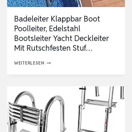
KG
BELAS…
Badeleiter Klappbar Boot
Poolleiter, Edelstahl
Bootsleiter Yacht Deckleiter
Mit Rutschfesten Stuf…
BADELEITER
WEITERLESEN
KLAPPBAR
BOOT
POOLLEITER,
EDELSTAHL
BOOTSLEITER
YACHT
DECKLEITER