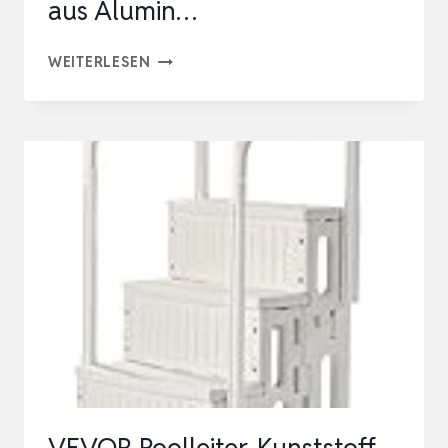
aus Alumin…
VEVOR
WEITERLESEN
6-
STUFIGE
BADELEITER
MIT
ZWEI
HANDLÄUFEN
BOOTSLEITER
800X1850X2092MM
POOLLEITER
AUS
ALUMIN…