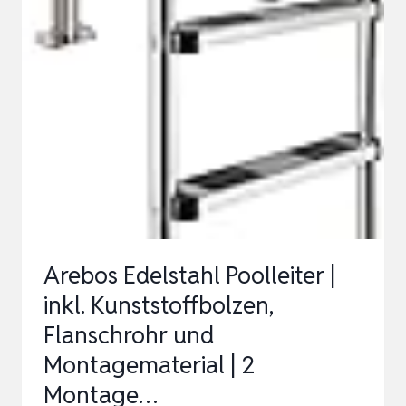
|
INKL.
KUNSTSTOFFBOLZEN,
FLANSCHROHR
UND
MONTAGEMATERIAL
|
2
MONTAGE…
Arebos Edelstahl Poolleiter |
inkl. Kunststoffbolzen,
Flanschrohr und
Montagematerial | 2
Montage…