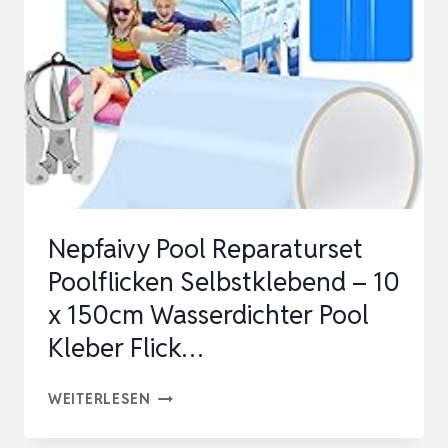
KLEBEBAND
10
CM
X
150
CM
TRANSPARENTES
A…
Nepfaivy Pool Reparaturset
Poolflicken Selbstklebend – 10
x 150cm Wasserdichter Pool
Kleber Flick…
NEPFAIVY
WEITERLESEN
POOL