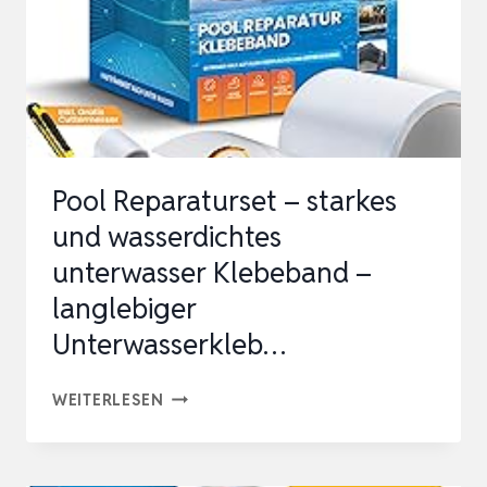
CM
X
150
CM
TRANSPARENTES
A…
Pool Reparaturset – starkes
und wasserdichtes
unterwasser Klebeband –
langlebiger
Unterwasserkleb…
POOL
WEITERLESEN
REPARATURSET
–