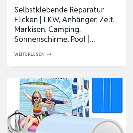
FLICK…
Selbstklebende Reparatur
Flicken | LKW, Anhänger, Zelt,
Markisen, Camping,
Sonnenschirme, Pool |…
SELBSTKLEBENDE
WEITERLESEN
REPARATUR
FLICKEN
|
LKW,
ANHÄNGER,
ZELT,
MARKISEN,
CAMPING,