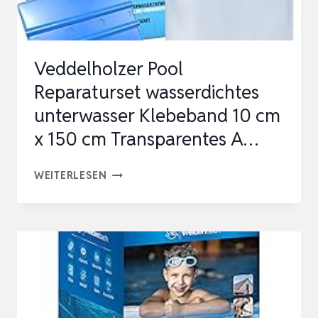
…
Veddelholzer Pool
Reparaturset wasserdichtes
unterwasser Klebeband 10 cm
x 150 cm Transparentes A…
VEDDELHOLZER
WEITERLESEN
POOL
REPARATURSET
WASSERDICHTES
UNTERWASSER
KLEBEBAND
10