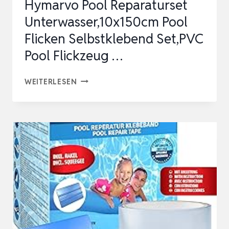
Hymarvo Pool Reparaturset
Unterwasser,10x150cm Pool
Flicken Selbstklebend Set,PVC
Pool Flickzeug …
HYMARVO
WEITERLESEN
POOL
REPARATURSET
UNTERWASSER,10X150CM
POOL
FLICKEN
SELBSTKLEBEND
SET,PVC
POOL
FLICKZEUG