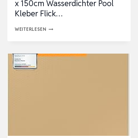
x 150cm Wasserdichter Pool
Kleber Flick…
NEPFAIVY
WEITERLESEN
POOL
REPARATURSET
POOLFLICKEN
SELBSTKLEBEND
–
10
X
150CM
WASSERDICHTER
POOL
KLEBER