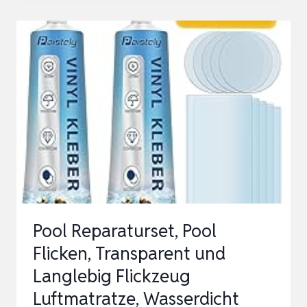
REPARATURSET
POOLFLICKEN
SELBSTKLEBEND
–
10
X
150CM
WASSERDICHTER
POOL
KLEBER
FLICK…
Pool Reparaturset, Pool
Flicken, Transparent und
Langlebig Flickzeug
Luftmatratze, Wasserdicht