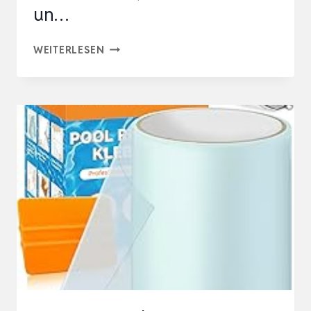
un…
POOL
WEITERLESEN
REPARATURSET,
POOL
FLICKEN,
TRANSPARENT
UND
LANGLEBIG
FLICKZEUG
LUFTMATRATZE,
WASSERDICHT
UN…