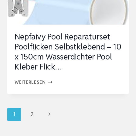
SONNENSCHIRME,
POOL
|
…
Nepfaivy Pool Reparaturset
Poolflicken Selbstklebend – 10
x 150cm Wasserdichter Pool
Kleber Flick…
NEPFAIVY
WEITERLESEN
POOL
REPARATURSET
POOLFLICKEN
Seitennavigation
Nächste
1
2
SELBSTKLEBEND
Seite
–