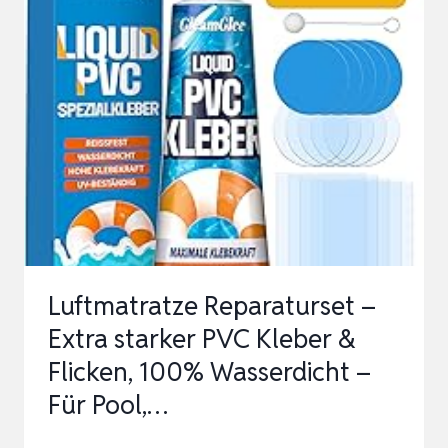
STARKES
UND
WASSERDICHTES
UNTERWASSER
KLEBEBAND
–
LANGLEBIGER
UNTERWASSERKLEB…
Luftmatratze Reparaturset –
Extra starker PVC Kleber &
Flicken, 100% Wasserdicht –
Für Pool,…