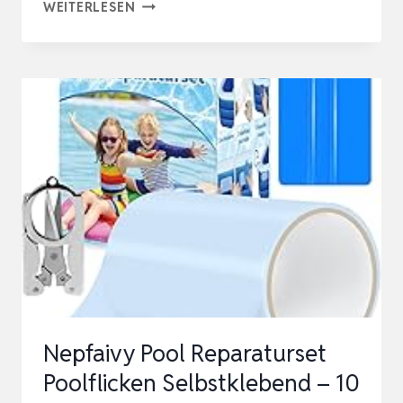
LUFTMATRATZE
WEITERLESEN
REPARATURSET
–
EXTRA
STARKER
PVC
KLEBER
&
FLICKEN,
100%
WASSERDICHT
–
FÜR
Nepfaivy Pool Reparaturset
POOL,
Poolflicken Selbstklebend – 10
…