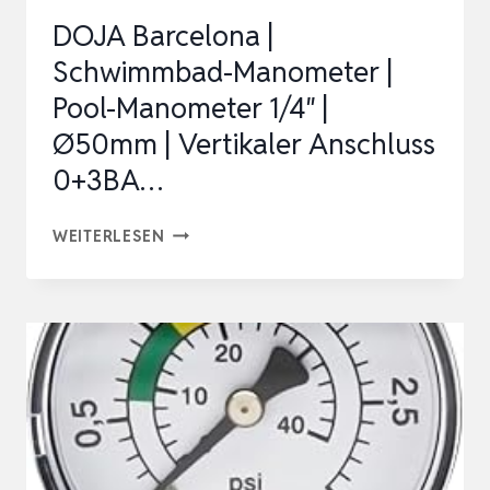
DOJA Barcelona |
Schwimmbad-Manometer |
Pool-Manometer 1/4″ |
Ø50mm | Vertikaler Anschluss
0+3BA…
DOJA
WEITERLESEN
BARCELONA
|
SCHWIMMBAD-
MANOMETER
|
POOL-
MANOMETER