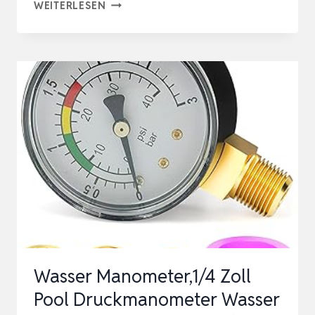
1/4
WEITERLESEN
ZOLL
POOL
DRUCKMANOMETER,
WASSER
WASSERDRUCK
MANOMETER
0-
3BAR,
POOL-
MANOMETER
1/4
FÜR
Wasser Manometer,1/4 Zoll
POOL
Pool Druckmanometer Wasser
U…