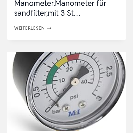
Manometer,Manometer für
sandfilter,mit 3 St…
WASSER
WEITERLESEN
MANOMETER,1/4
ZOLL
POOL
DRUCKMANOMETER
WASSER
MANOMETER,MANOMETER
FÜR
SANDFILTER,MIT
3
ST…