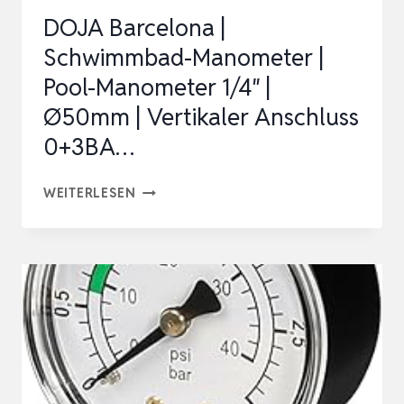
DOJA Barcelona |
Schwimmbad-Manometer |
Pool-Manometer 1/4″ |
Ø50mm | Vertikaler Anschluss
0+3BA…
DOJA
WEITERLESEN
BARCELONA
|
SCHWIMMBAD-
MANOMETER
|
POOL-
MANOMETER