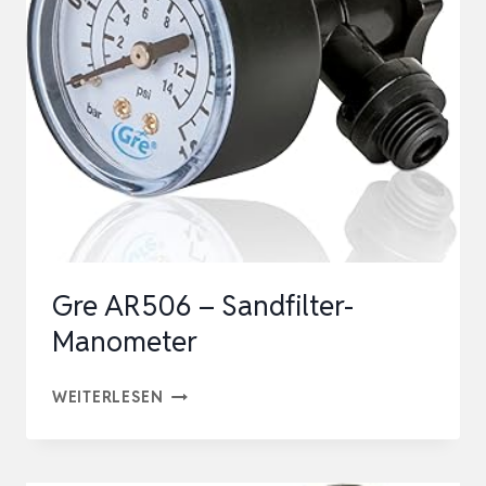
SCHWIMMENDER
BEWEGUNGSSENSOR
MIT
95DB
SIRENE
|
WASSER
BEWEGT
SICH
Gre AR506 – Sandfilter-
–
Manometer
FUNK…
GRE
WEITERLESEN
AR506
–