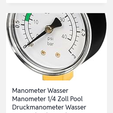
1/8″
ANSCHLUSS
INKL.
T-
STÜCK
UND
O-
RINGEN
U.A.
FÜR
SANDFILTERANLAGEN
Manometer Wasser
Manometer 1/4 Zoll Pool
Druckmanometer Wasser