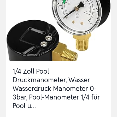
UND
FISCHTEICHE
1/4
ZOLL
DRUCKMANOMETER
SANDFILTERANLAGE
0-
…
1/4 Zoll Pool
Druckmanometer, Wasser
Wasserdruck Manometer 0-
3bar, Pool-Manometer 1/4 für
Pool u…