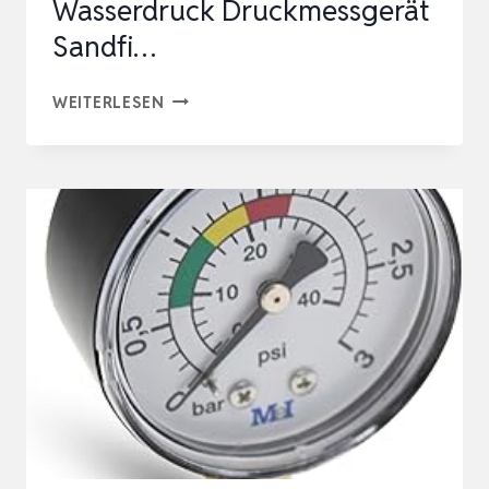
Wasserdruck Druckmessgerät
Sandfi…
MANOMETER
WEITERLESEN
WASSER
MANOMETER
1/4
ZOLL
POOL
DRUCKMANOMETER
WASSER
WASSERDRUCK
DRUCKMESSGERÄT
SANDFI…