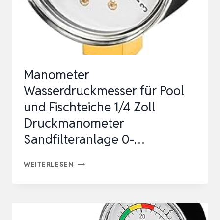
1/4″
|
Ø50MM
|
VERTIKALER
Manometer
ANSCHLUSS
Wasserdruckmesser für Pool
0+3BA…
und Fischteiche 1/4 Zoll
Druckmanometer
Sandfilteranlage 0-…
MANOMETER
WEITERLESEN
WASSERDRUCKMESSER
FÜR
POOL