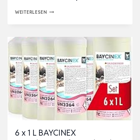
KAISERREIN
WEITERLESEN
BECKENRANDREINIGER
0,5L
GEBRAUCHSFERTIG
FÜR
WHIRLPOOLS,
POOLS
UND
PLANSCHBECKEN
SPEZI…
6 x 1 L BAYCINEX