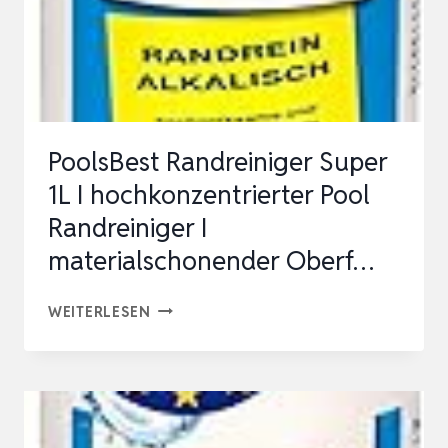
PoolsBest Randreiniger Super
1L I hochkonzentrierter Pool
Randreiniger I
materialschonender Oberf…
POOLSBEST
WEITERLESEN
RANDREINIGER
SUPER
1L
I