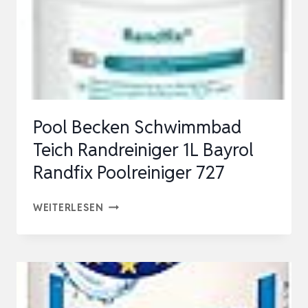
ENTFERNUNG
VON
KALKABLAGERUNGEN
AN
POOLWÄNDEN
UND
Pool Becken Schwimmbad
-
Teich Randreiniger 1L Bayrol
…
Randfix Poolreiniger 727
POOL
WEITERLESEN
BECKEN
SCHWIMMBAD
TEICH
RANDREINIGER