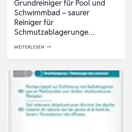
Grundreiniger für Pool und
Schwimmbad – saurer
Reiniger für
Schmutzablagerunge…
6
WEITERLESEN
X
1
L
BAYCINEX
GRUNDREINIGER
FÜR
POOL
UND
SCHWIMMBAD