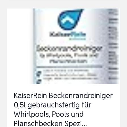
SUPER
1L
I
HOCHKONZENTRIERTER
POOL
RANDREINIGER
I
MATERIALSCHONENDER
OBERF…
KaiserRein Beckenrandreiniger
0,5l gebrauchsfertig für
Whirlpools, Pools und
Planschbecken Spezi…