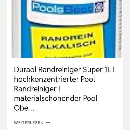
1L
BAYROL
RANDFIX
POOLREINIGER
727
Duraol Randreiniger Super 1L I
hochkonzentrierter Pool
Randreiniger I
materialschonender Pool
Obe…
DURAOL
WEITERLESEN