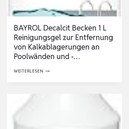
–
SAURER
REINIGER
BAYROL Decalcit Becken 1 L
FÜR
Reinigungsgel zur Entfernung
SCHMUTZABLAGERUNGE…
von Kalkablagerungen an
Poolwänden und -…
BAYROL
WEITERLESEN
DECALCIT
BECKEN
1
L
REINIGUNGSGEL
ZUR