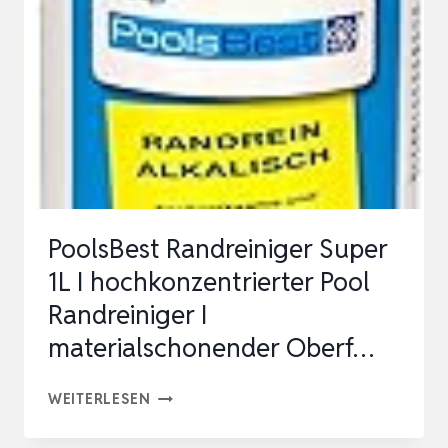
HOCHKONZENTRIERTER
POOL
RANDREINIGER
I
MATERIALSCHONENDER
OBERF…
PoolsBest Randreiniger Super
1L I hochkonzentrierter Pool
Randreiniger I
materialschonender Oberf…
POOLSBEST
WEITERLESEN
RANDREINIGER