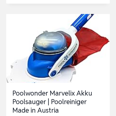
RANDREINIGER
SUPER
1L
I
HOCHKONZENTRIERTER
POOL
RANDREINIGER
I
MATERIALSCHONENDER
POOL
OBE…
Poolwonder Marvelix Akku
Poolsauger | Poolreiniger
Made in Austria