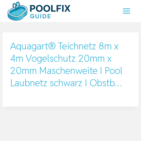
Zum
Inhalt
springen
Aquagart® Teichnetz 8m x
4m Vogelschutz 20mm x
20mm Maschenweite I Pool
Laubnetz schwarz I Obstb…