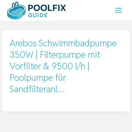
Zum
Inhalt
springen
Arebos Schwimmbadpumpe
350W | Filterpumpe mit
Vorfilter & 9500 l/h |
Poolpumpe für
Sandfilteranl…