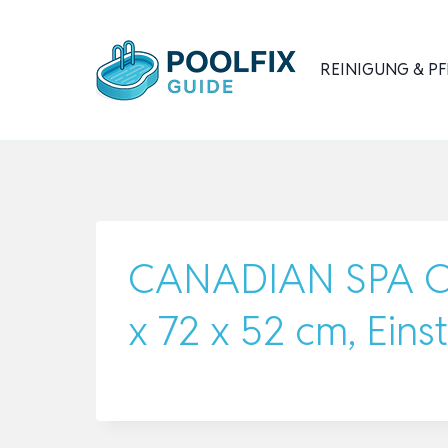
Zum
Inhalt
REINIGUNG & PF
springen
CANADIAN SPA CO. 
x 72 x 52 cm, Einst