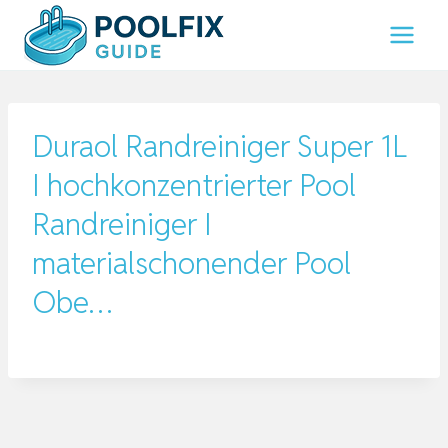
Zum
Inhalt
springen
Duraol Randreiniger Super 1L
I hochkonzentrierter Pool
Randreiniger I
materialschonender Pool
Obe…