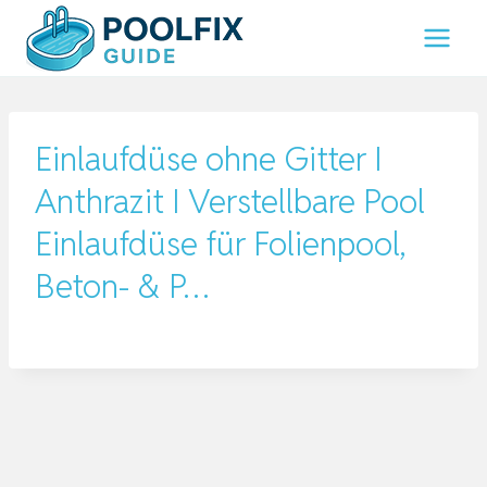
Zum
Inhalt
springen
Einlaufdüse ohne Gitter I
Anthrazit I Verstellbare Pool
Einlaufdüse für Folienpool,
Beton- & P…