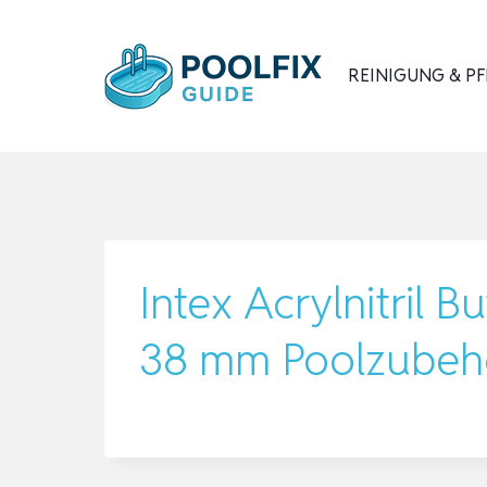
Zum
Inhalt
REINIGUNG & PF
springen
Intex Acrylnitril 
38 mm Poolzubehö