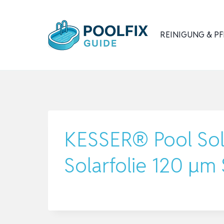
Zum
Inhalt
REINIGUNG & PF
springen
KESSER® Pool Sol
Solarfolie 120 µ