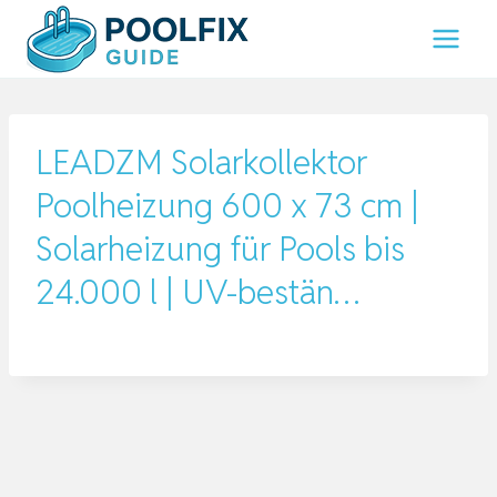
Zum
Inhalt
springen
LEADZM Solarkollektor
Poolheizung 600 x 73 cm |
Solarheizung für Pools bis
24.000 l | UV-bestän…