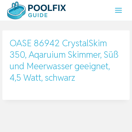
Zum
Inhalt
springen
OASE 86942 CrystalSkim
350, Aqaruium Skimmer, Süß
und Meerwasser geeignet,
4,5 Watt, schwarz