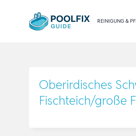
Zum
Inhalt
REINIGUNG & PF
springen
Oberirdisches Sch
Fischteich/große 