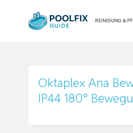
Zum
Inhalt
REINIGUNG & PF
springen
Oktaplex Ana Be
IP44 180° Bewegu