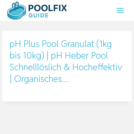
Zum
Inhalt
springen
pH Plus Pool Granulat (1kg
bis 10kg) | pH Heber Pool
Schnelllöslich & Hocheffektiv
| Organisches…