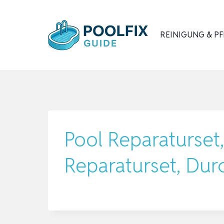
Zum
Inhalt
REINIGUNG & PF
springen
Pool Reparaturset,
Reparaturset, Dur