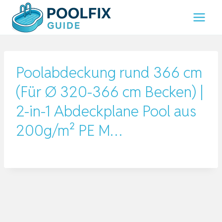
Zum
Inhalt
springen
Poolabdeckung rund 366 cm
(Für Ø 320-366 cm Becken) |
2-in-1 Abdeckplane Pool aus
200g/m² PE M…