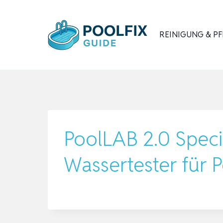
Zum
Inhalt
REINIGUNG & PF
springen
PoolLAB 2.0 Specia
Wassertester für 