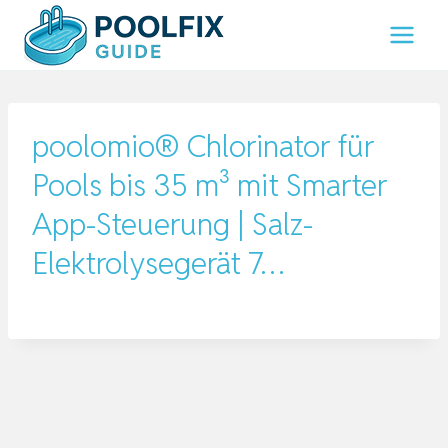
Zum
Inhalt
springen
poolomio® Chlorinator für
Pools bis 35 m³ mit Smarter
App-Steuerung | Salz-
Elektrolysegerät 7…