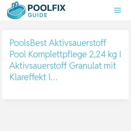
Zum
Inhalt
springen
PoolsBest Aktivsauerstoff
Pool Komplettpflege 2,24 kg I
Aktivsauerstoff Granulat mit
Klareffekt I…