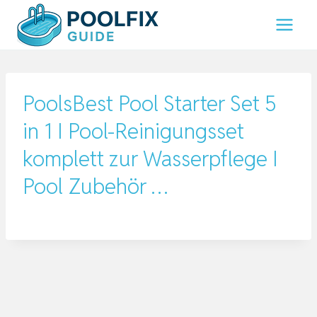
Zum
Inhalt
springen
PoolsBest Pool Starter Set 5
in 1 I Pool-Reinigungsset
komplett zur Wasserpflege I
Pool Zubehör …