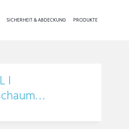
SICHERHEIT & ABDECKUNG
PRODUKTE
L I
I schaum…