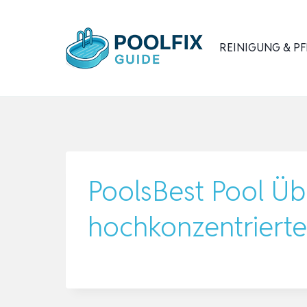
Zum
Inhalt
REINIGUNG & PF
springen
PoolsBest Pool Üb
hochkonzentrierte