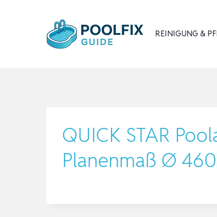
Zum
Inhalt
REINIGUNG & PF
springen
QUICK STAR Poola
Planenmaß Ø 460