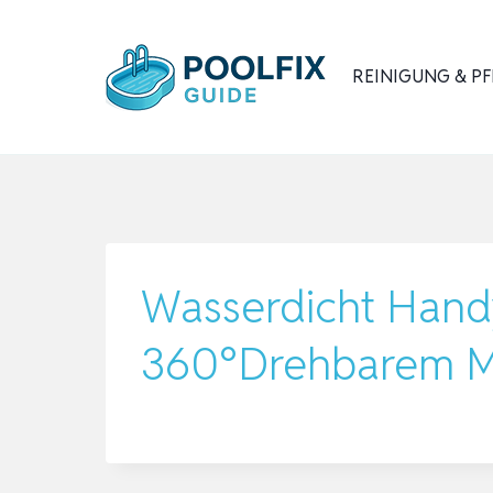
Zum
Inhalt
REINIGUNG & PF
springen
Wasserdicht Hand
360°Drehbarem Mo