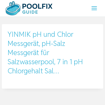
Zum
Inhalt
springen
YINMIK pH und Chlor
Messgerät, pH-Salz
Messgerät für
Salzwasserpool, 7 in 1 pH
Chlorgehalt Sal…