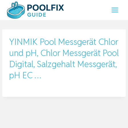
Zum
Inhalt
springen
YINMIK Pool Messgerät Chlor
und pH, Chlor Messgerät Pool
Digital, Salzgehalt Messgerät,
pH EC …