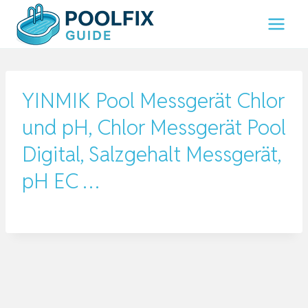
Zum
Inhalt
springen
YINMIK Pool Messgerät Chlor
und pH, Chlor Messgerät Pool
Digital, Salzgehalt Messgerät,
pH EC …